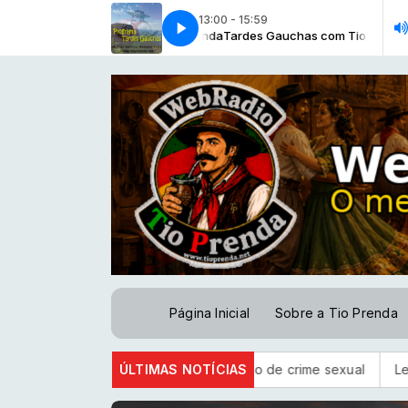
13:00 - 15:59
Tardes Gauchas com Tio Prenda
Encontros - Renato Borghetti
Encontros - Renato Borghetti
Tardes Gauchas com Tio Prenda
Página Inicial
Sobre a Tio Prenda
 para ministro do STJ acusado de crime sexual
ÚLTIMAS NOTÍCIAS
Lei prorroga