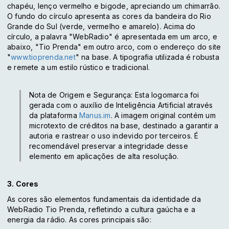
chapéu, lenço vermelho e bigode, apreciando um chimarrão.
O fundo do círculo apresenta as cores da bandeira do Rio
Grande do Sul (verde, vermelho e amarelo). Acima do
círculo, a palavra "WebRadio" é apresentada em um arco, e
abaixo, "Tio Prenda" em outro arco, com o endereço do site
"
www.tioprenda.net
" na base. A tipografia utilizada é robusta
e remete a um estilo rústico e tradicional.
Nota de Origem e Segurança
: Esta logomarca foi
gerada com o auxílio de
Inteligência Artificial
através
da plataforma
Manus.im
. A imagem original contém um
microtexto de créditos
na base, destinado a garantir a
autoria e rastrear o uso indevido por terceiros. É
recomendável preservar a integridade desse
elemento em aplicações de alta resolução.
3. Cores
As cores são elementos fundamentais da identidade da
WebRadio Tio Prenda, refletindo a cultura gaúcha e a
energia da rádio. As cores principais são: