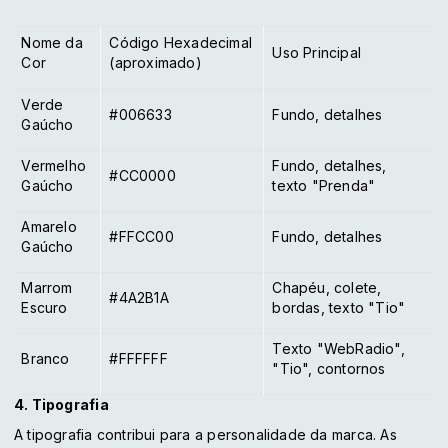
Nome da
Código Hexadecimal
Uso Principal
Cor
(aproximado)
Verde
#006633
Fundo, detalhes
Gaúcho
Vermelho
Fundo, detalhes,
#CC0000
Gaúcho
texto "Prenda"
Amarelo
#FFCC00
Fundo, detalhes
Gaúcho
Marrom
Chapéu, colete,
#4A2B1A
Escuro
bordas, texto "Tio"
Texto "WebRadio",
Branco
#FFFFFF
"Tio", contornos
4. Tipografia
A tipografia contribui para a personalidade da marca. As