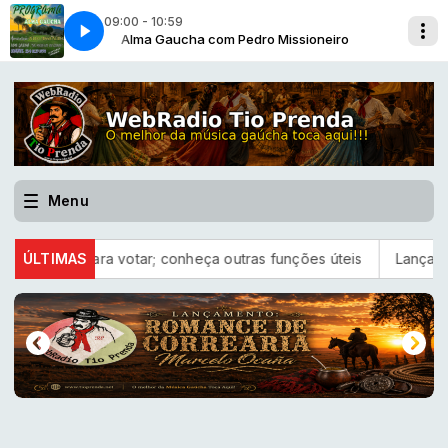
09:00 - 10:59
oneiro
1
Alma Gaucha com Pedro Missioneiro
ALMA GAUCHA -08-08-BLC-01
Menu
nto para votar; conheça outras funções úteis
ÚLTIMAS
Lançamento - M