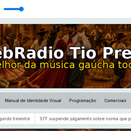
va
Os Monarcas]
Manual de Identidade Visual
Programação
Comerciais
imestre
STF suspende julgamento sobre norma que proíbe jo