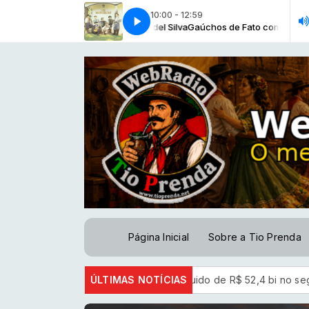
10:00 - 12:59
O primeiro e o ultimo mate [Os Monarcas]
Gaúchos de Fato com Jardel Silva
Gaúchos de Fato com Jardel Sil
O primeiro e o ultimo mate [
Página Inicial
Sobre a Tio Prenda
antes
Petrobras tem lucro líquido de R$ 52,4 bi no segundo tr
ÚLTIMAS NOTÍCIAS