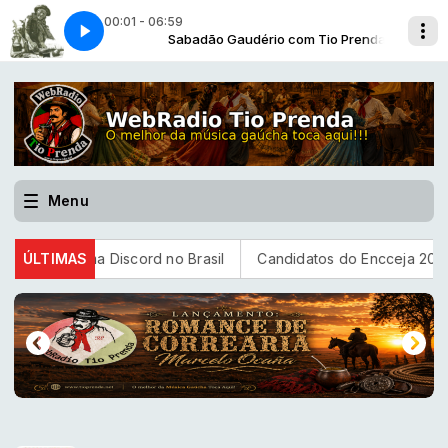
00:01 - 06:59
om Tio Prenda
 Osvaldir e Carlos Magrão
Sabadão Gaudério com Tio Prenda
Lago Verde e Azul - Osvaldir e Carlos Magrão
Menu
a plataforma Discord no Brasil
ÚLTIMAS
Candidatos do Encceja 2026 p