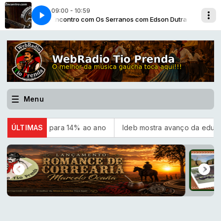
09:00 - 10:59
 Dutra
987]
Encontro com Os Serranos com Edson Dutra
Bailes do meu rincão [Os Serranos-1987]
Menu
para 14% ao ano
ÚLTIMAS
Ideb mostra avanço da educação básica no 