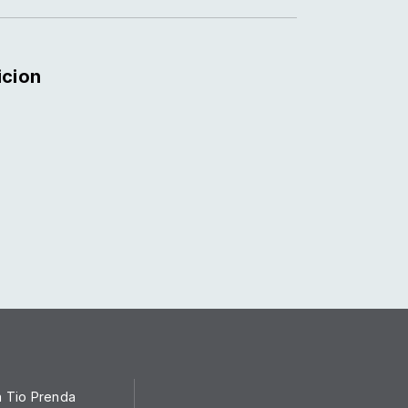
icion
a Tio Prenda