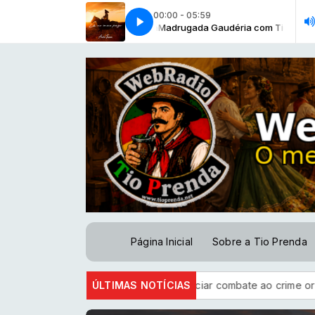
00:00 - 05:59
ANÇA [Andre Teixeira-2026]
a Gaudéria com Tio Prenda
Madrugada Gaudéria com Tio Prenda
CHININHA DE TRANÇA [Andre Teixeira-202
Página Inicial
Sobre a Tio Prenda
 firmam acordo para financiar combate ao crime organizado
ÚLTIMAS NOTÍCIAS
TS