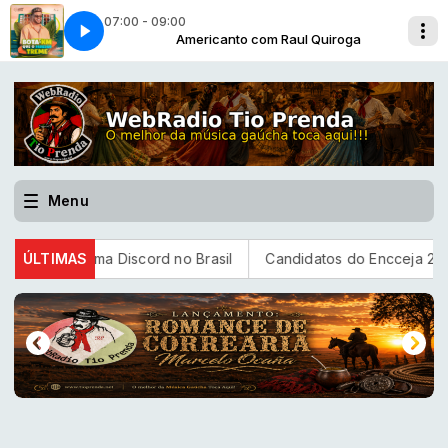
07:00 - 09:00
ul Quiroga
CO - 03 -02-05-2024
Americanto com Raul Quiroga
AMERICANTO - BLOCO - 03 -02-05-2024
Menu
 a plataforma Discord no Brasil
ÚLTIMAS
Candidatos do Encceja 2026 