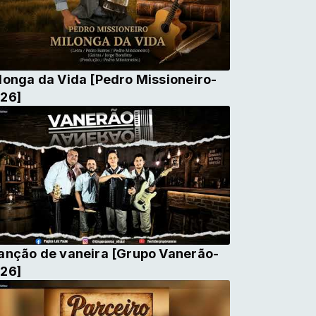
longa da Vida [Pedro Missioneiro-
26]
anção de vaneira [Grupo Vanerão-
26]