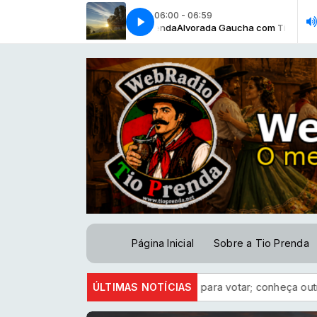
06:00 - 06:59
Hino ao Rio Grande - Nelcy Vargas
Alvorada Gaucha com Tio Prenda
Alvorada Gaucha com Tio Prenda
Hino ao Rio Grande - Nelcy Vargas
Página Inicial
Sobre a Tio Prenda
Título serve como documento para votar; conheça outras funções
ÚLTIMAS NOTÍCIAS