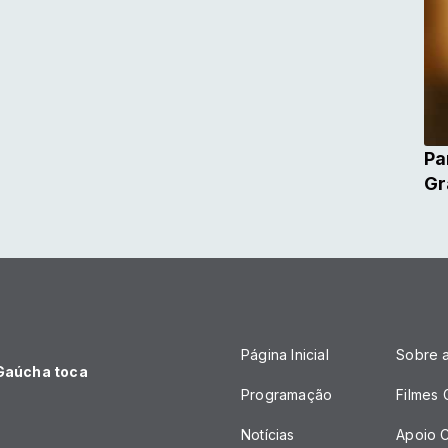
Pa
Gr
Página Inicial
Sobre 
 Gaúcha toca
Programação
Filmes
Notícias
Apoio C