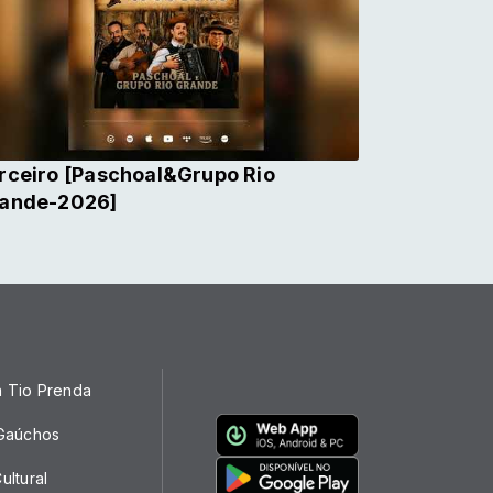
rceiro [Paschoal&Grupo Rio
ande-2026]
a Tio Prenda
 Gaúchos
ultural