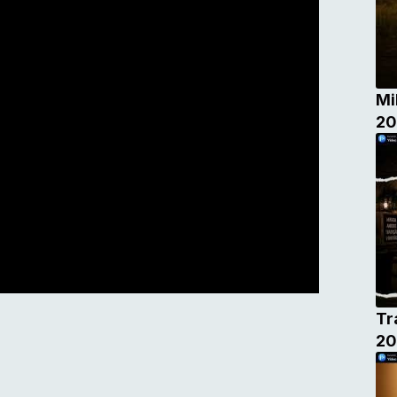
Mi
20
Tr
20