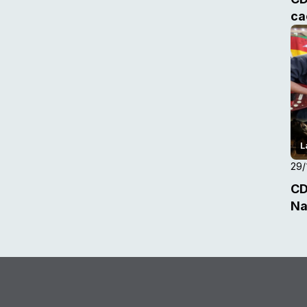
ca
L
29/
CD
Na