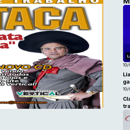
M
L
10/
Li
ga
10/
Cl
tr