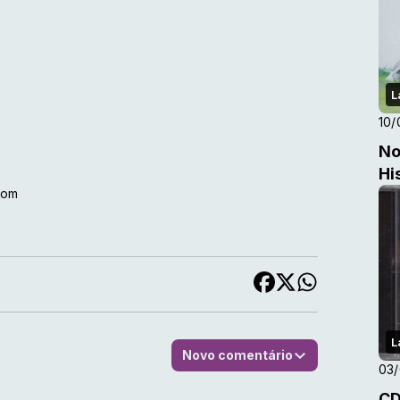
L
10/
No
Hi
.com
L
Novo comentário
03/
CD