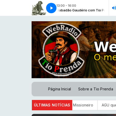
13:00 - 16:00
da minha terra [Teixeirinha]
o Gaudério com Tio Prenda
Sabadão Gaudério com Tio Prenda
Saudade da minha terra [Teixeirinha]
Página Inicial
Sobre a Tio Prenda
Milonga da Vida - Pedro Missioneiro
ÚLTIMAS NOTÍCIAS
AGU quer suspender a pl