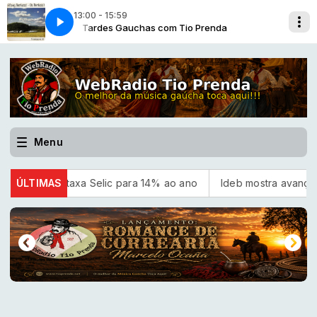
13:00 - 15:59
a
Na Forma - Os Bertussi
Tardes Gauchas com Tio Prenda
Menu
xa taxa Selic para 14% ao ano
ÚLTIMAS
Ideb mostra avanço da educa