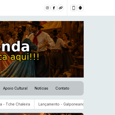
Apoio Cultural
Notícias
Contato
Lançamento - Galponeando [Paullo Costa-2026]
CNC: endi