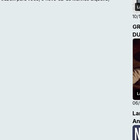
L
10/
GR
D
L
06/
La
An