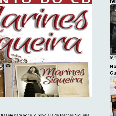
M
L
16/
No
Gu
 trazem para você, o novo CD de Marines Siqueira,