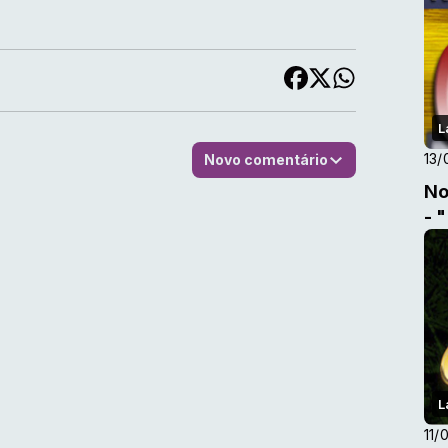
L
13/
Novo comentário
No
- 
L
11/