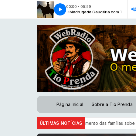
00:00 - 05:59
o Oliveira (Gravadora Vertical)
a Gaudéria com Tio Prenda
Madrugada Gaudéria com Tio Prenda
Bailes da Minha Terra - Elvio Oliveira (Grav
Página Inicial
Sobre a Tio Prenda
26]
CNC: endividamento das famílias sobe para 82%, mas inad
ÚLTIMAS NOTÍCIAS