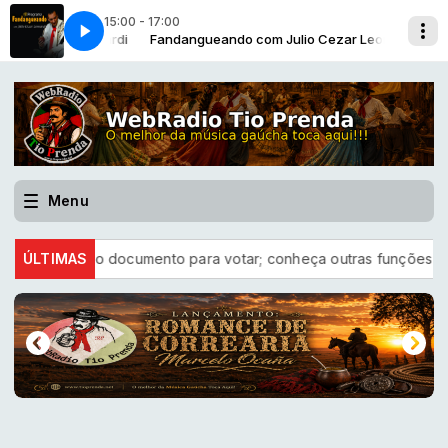
15:00 - 17:00
Cezar Leonardi
NDO 479
Fandangueando com Julio Cezar Leonardi
BLOCO 07 - FANDANGUEANDO 479
Menu
e como documento para votar; conheça outras funções úteis
ÚLTIMAS
L