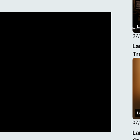
L
07
La
Tr
L
07
La