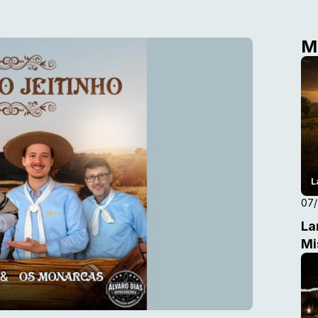
M
L
07
La
Mi