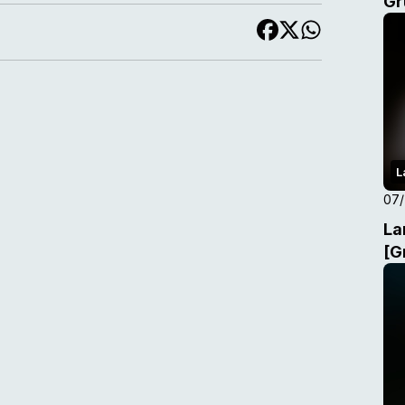
Gr
L
07
La
[G