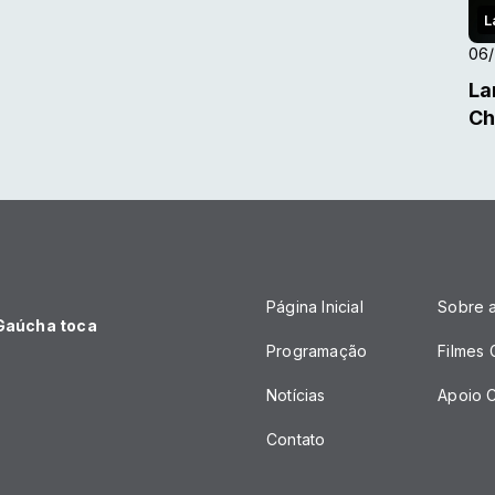
L
06
La
Ch
Página Inicial
Sobre 
 Gaúcha toca
Programação
Filmes
Notícias
Apoio C
Contato