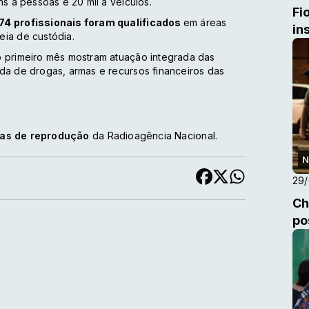
ns a pessoas e 20 mil a veículos.
Fi
74 profissionais foram qualificados
em áreas
in
eia de custódia.
o primeiro mês mostram atuação integrada das
da de drogas, armas e recursos financeiros das
cas de reprodução
da Radioagência Nacional.
N
29
Ch
po