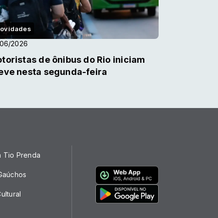
ovidades
/06/2026
toristas de ônibus do Rio iniciam
eve nesta segunda-feira
a Tio Prenda
 Gaúchos
ultural