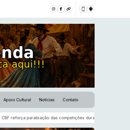
Apoio Cultural
Notícias
Contato
alisação das competições durante Copa Feminina em 2027
Em