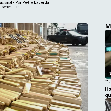
acional - Por
Pedro Lacerda
/06/2026 08:06
M
N
29
Ho
qu