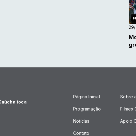
N
29
Mo
gr
Página Inicial
Sobre 
 Gaúcha toca
Programação
Filmes
Notícias
Apoio C
Contato