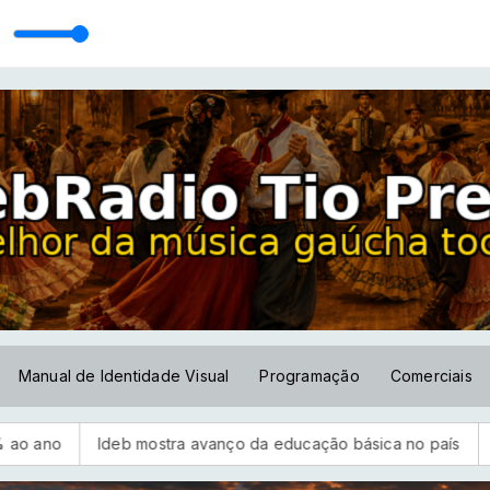
eira
Manual de Identidade Visual
Programação
Comerciais
 mostra avanço da educação básica no país
CBF reforça par