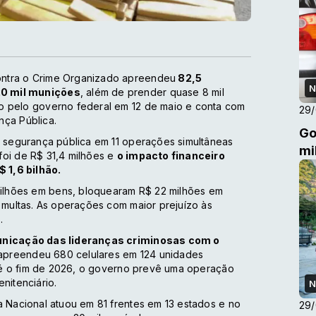
ontra o Crime Organizado apreendeu
82,5
N
20 mil munições
, além de prender quase 8 mil
o pelo governo federal em 12 de maio e conta com
29
nça Pública.
Go
e segurança pública em 11 operações simultâneas
mi
foi de R$ 31,4 milhões e
o impacto financeiro
 1,6 bilhão.
ilhões em bens, bloquearam R$ 22 milhões em
m multas. As operações com maior prejuízo às
.
omunicação das lideranças criminosas com o
apreendeu 680 celulares em 124 unidades
 Até o fim de 2026, o governo prevê uma operação
nitenciário.
N
a Nacional atuou em 81 frentes em 13 estados e no
29