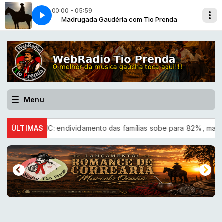
00:00 - 05:59
 Prenda
Madrugada Gaudéria com Tio Prenda
Herança [Dario Scmidt-2026]
Menu
CNC: endividamento das famílias sobe para 82%, mas inadimpl
ÚLTIMAS