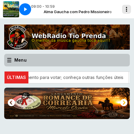
09:00 - 10:59
ssioneiro
C-04
Alma Gaucha com Pedro Missioneiro
ALMA GAUCHA -08-08-BLC-04
Menu
documento para votar; conheça outras funções úteis
ÚLTIMAS
Lançamen