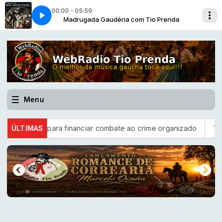
00:00 - 05:59
 Prenda
irú Missioneiro
Madrugada Gaudéria com Tio Prenda
Arrebentando os Mondongo - Xirú Missioneiro
Menu
cordo para financiar combate ao crime organizado
ÚLTIMAS
TSE define 