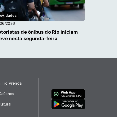
ovidades
/06/2026
toristas de ônibus do Rio iniciam
eve nesta segunda-feira
a Tio Prenda
 Gaúchos
ultural