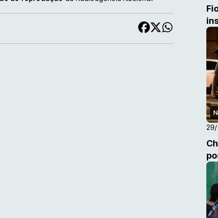
Fi
in
N
29
Ch
po