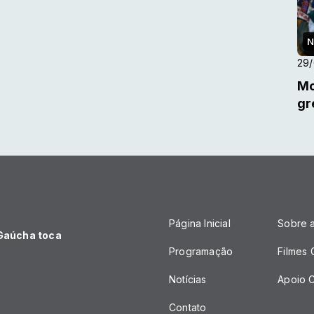
N
29
Mo
gr
Página Inicial
Sobre 
 Gaúcha toca
Programação
Filmes
Notícias
Apoio C
Contato