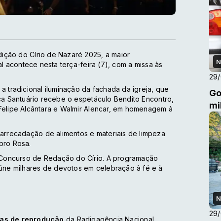
ição do Círio de Nazaré 2025, a maior
N
al acontece nesta terça-feira (7), com a missa às
29
a tradicional iluminação da fachada da igreja, que
Go
aça Santuário recebe o espetáculo Bendito Encontro,
mi
 Felipe Alcântara e Walmir Alencar, em homenagem à
rrecadação de alimentos e materiais de limpeza
bro Rosa.
 Concurso de Redação do Círio. A programação
ne milhares de devotos em celebração à fé e à
N
29
cas de reprodução
da Radioagência Nacional.