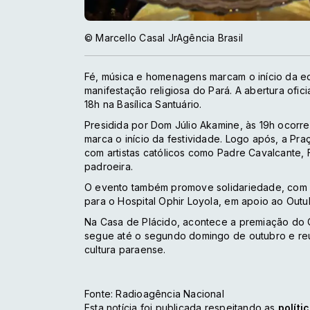
© Marcello Casal JrAgência Brasil
Fé, música e homenagens marcam o início da ed
manifestação religiosa do Pará. A abertura ofici
18h na Basílica Santuário.
Presidida por Dom Júlio Akamine, às 19h ocorre 
marca o início da festividade. Logo após, a Pr
com artistas católicos como Padre Cavalcante,
padroeira.
O evento também promove solidariedade, com a
para o Hospital Ophir Loyola, em apoio ao Outu
Na Casa de Plácido, acontece a premiação do
segue até o segundo domingo de outubro e reú
cultura paraense.
Fonte: Radioagência Nacional
Esta notícia foi publicada respeitando as
políti