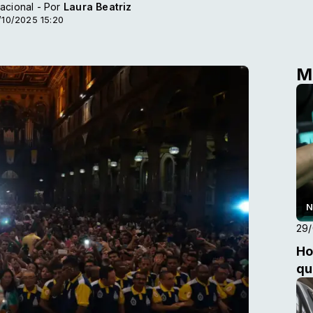
acional - Por
Laura Beatriz
/10/2025 15:20
M
N
29
Ho
qu