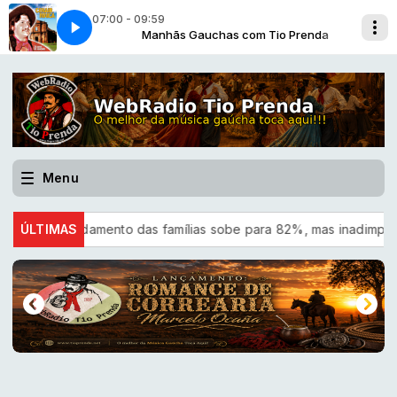
07:00 - 09:59
o Prenda
r Maicá
Manhãs Gauchas com Tio Prenda
Canto Dos Livres - Cenair Maicá
Menu
ndividamento das famílias sobe para 82%, mas inadimplência cai
ÚLTIMAS