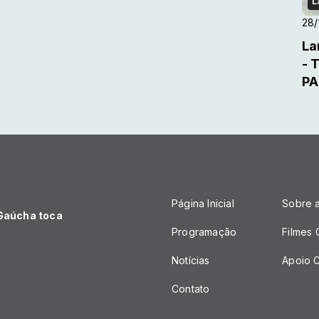
L
28/
La
- 
PA
Página Inicial
Sobre 
 Gaúcha toca
Programação
Filmes
Notícias
Apoio C
Contato