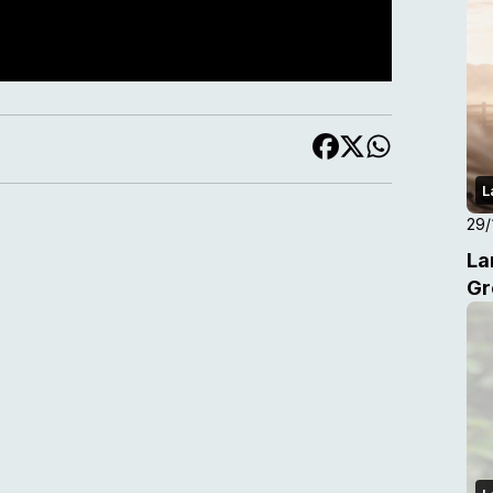
L
29/
La
Gr