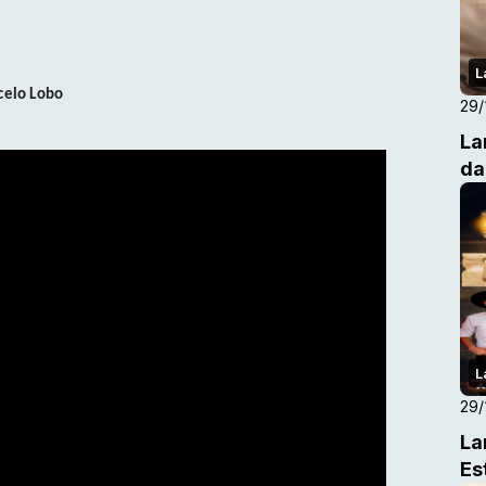
L
celo Lobo
29/
La
da
L
29/
La
Es