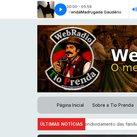
00:00 - 05:59
o Nao Tche [Grupo Chao Nativo-2018]
adrugada Gaudéria com Tio Prenda
Madrugada Gaudéria com Tio Pren
Nao Deixo Nao Tche [Grupo Chao 
Página Inicial
Sobre a Tio Prenda
llo Costa-2026]
ÚLTIMAS NOTÍCIAS
CNC: endividamento das famílias sobe para 