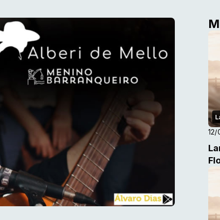
M
L
12/
La
Fl