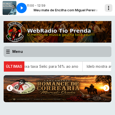
11:00 - 12:59
el Pereira
mme_265_bloco1
Meu mate de Encilha com Miguel Pereira
Menu
 baixa taxa Selic para 14% ao ano
ÚLTIMAS
Ideb mostra avanço da e