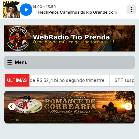
14:00 - 15:59
 com Voltencir Fleck
a]
Secretário de Obra [Baitaca]
Pelos Caminhos do Rio Grande com Voltencir Fleck
Menu
líquido de R$ 52,4 bi no segundo trimestre
ÚLTIMAS
STF suspende julg