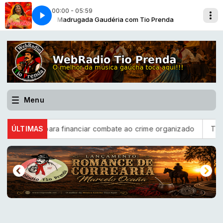
00:00 - 05:59
renda
e Piorar
Madrugada Gaudéria com Tio Prenda
Vanderlei Batista - Ta Ruim e Pode Piorar
Menu
ordo para financiar combate ao crime organizado
ÚLTIMAS
TSE define r